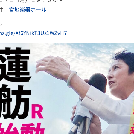
金井
宮地楽器ホール
↓
rms.gle/Xf6YNikT3Us1WZvH7