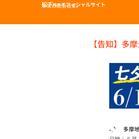
松下
オフィシャルサイト
本気の政治改革。
玲子
【告知】多摩
˗ˏˋ 多摩
日時：６月