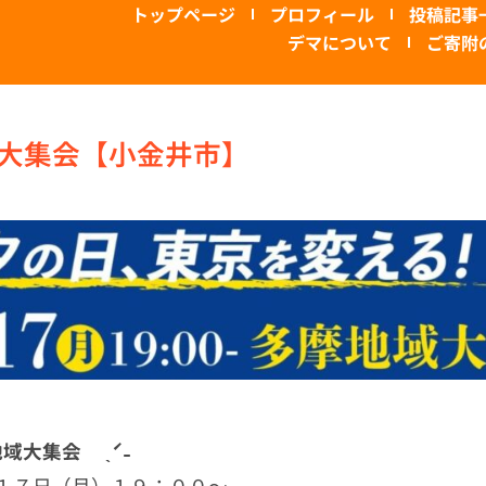
トップページ
プロフィール
投稿記事
デマについて
ご寄附
大集会【小金井市】
地域大集会 ˎˊ˗
１７日（月）１９：００～