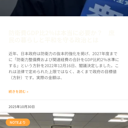
防衛費GDP比2％は本当に必要か？ 庶
民の暮らしと平和を守る政治とは
近年、日本政府は防衛力の抜本的強化を掲げ、2027年度まで
に「防衛力整備費および関連経費の合計をGDP比約2％水準に
する」という方針を2022年12月16日、閣議決定しました。こ
れは法律で定められた上限ではなく、あくまで政府の目標値
（方針）です。実際の金額は、
続きを読む »
2025年10月30日
NOTEより