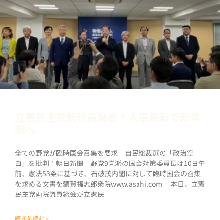
立憲民主党新役員発表！人事刷新で新体
制へ
全ての野党が臨時国会召集を要求 自民総裁選の「政治空
白」を批判：朝日新聞 野党9党派の国会対策委員長は10日午
前、憲法53条に基づき、石破茂内閣に対して臨時国会の召集
を求める文書を額賀福志郎衆院www.asahi.com 本日、立憲
民主党両院議員総会が立憲民
続きを読む »