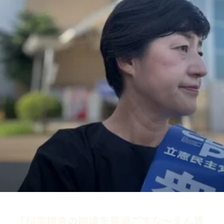
「科学捜査の崩壊を見過ごすな～えん罪