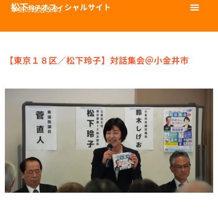
松下
オフィシャルサイト
玲子
本気の政治改革。
【東京１８区／松下玲子】対話集会＠小金井市