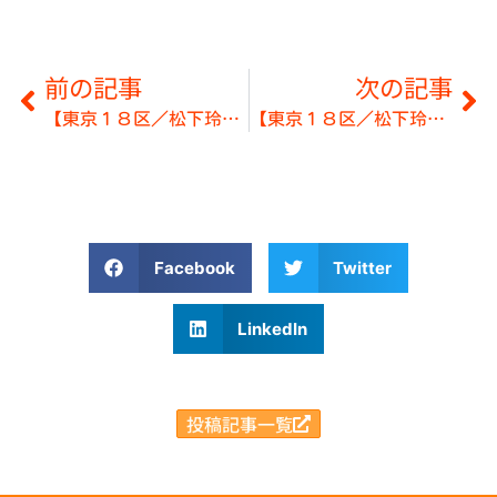
前の記事
次の記事
【東京１８区／松下玲子】立憲民主党街頭演説会
【東京１８区／松下玲子】対話集会＠武蔵野市
Facebook
Twitter
LinkedIn
投稿記事一覧