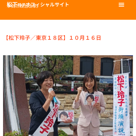
松下
オフィシャルサイト
玲子
本気の政治改革。
【松下玲子／東京１８区】１０月１６日