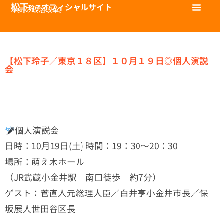
松下
オフィシャルサイト
玲子
本気の政治改革。
【松下玲子／東京１８区】１０月１９日◎個人演説
会
個人演説会
日時：10月19日(土) 時間：19：30～20：30
場所：萌え木ホール
（JR武蔵小金井駅 南口徒歩 約7分）
ゲスト：菅直人元総理大臣／白井亨小金井市長／保
坂展人世田谷区長