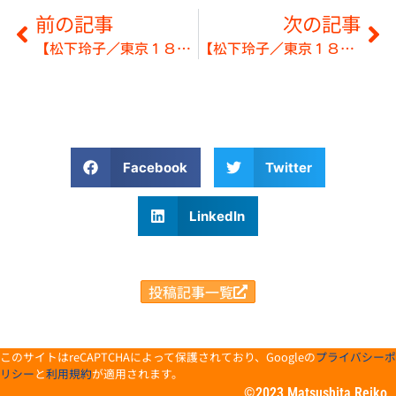
前の記事
次の記事
【松下玲子／東京１８区】１０月１９日の予定
【松下玲子／東京１８区】１０月２０日の予定
Facebook
Twitter
LinkedIn
投稿記事一覧
このサイトはreCAPTCHAによって保護されており、Googleの
プライバシーポ
リシー
と
利用規約
が適用されます。
©2023 Matsushita Reiko