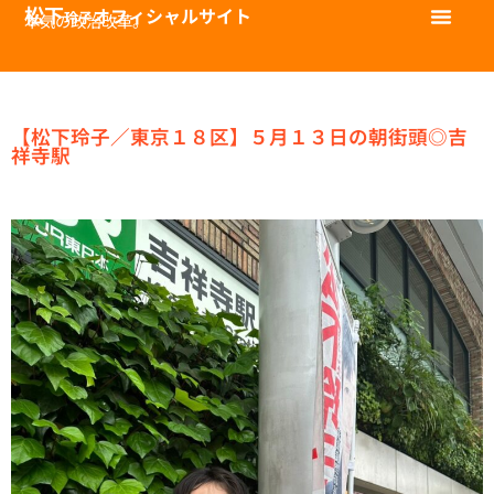
松下
オフィシャルサイト
玲子
本気の政治改革。
【松下玲子／東京１８区】５月１３日の朝街頭◎吉
祥寺駅