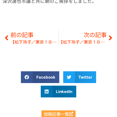
深沢達也市議と共に朝のご挨拶をしました。
前の記事
次の記事
【松下玲子／東京１８区】朝街頭の予定◎5月13日～5月17日
【松下玲子／東京１８区】ミニ集会＠小金井市
Facebook
Twitter
LinkedIn
投稿記事一覧