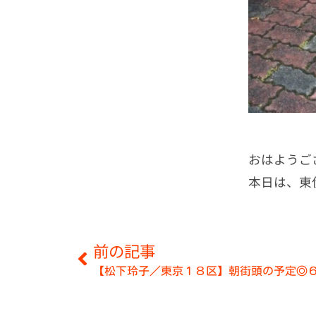
おはようご
本日は、東
前の記事
【松下玲子／東京１８区】朝街頭の予定◎