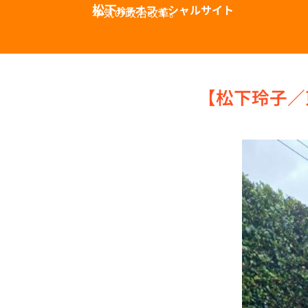
松下
オフィシャルサイト
本気の政治改革。
玲子
【松下玲子／