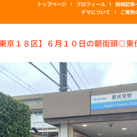
トップページ
プロフィール
投稿記事
デマについて
ご寄附
東京１８区】６月１０日の朝街頭◎東