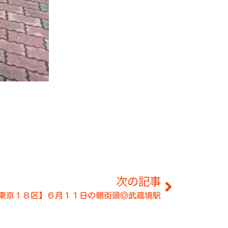
次の記事
東京１８区】６月１１日の朝街頭◎武蔵境駅