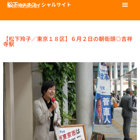
松下
オフィシャルサイト
玲子
本気の政治改革。
【松下玲子／東京１８区】６月２日の朝街頭◎吉祥
寺駅