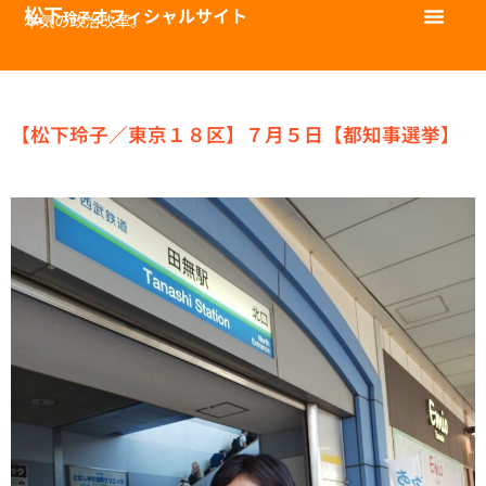
松下
オフィシャルサイト
玲子
本気の政治改革。
【松下玲子／東京１８区】７月５日【都知事選挙】