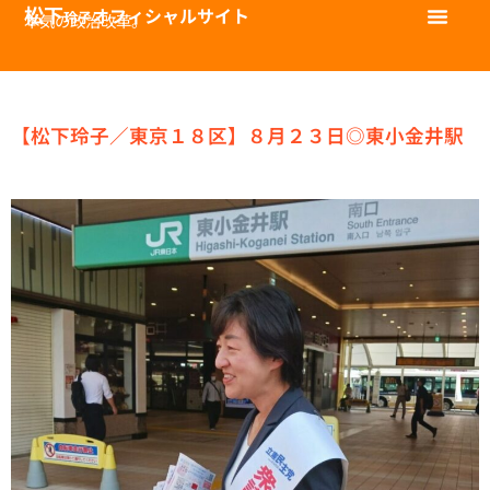
松下
オフィシャルサイト
玲子
本気の政治改革。
【松下玲子／東京１８区】８月２３日◎東小金井駅