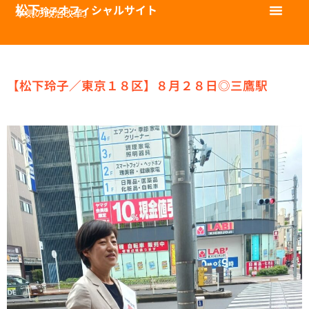
松下
オフィシャルサイト
玲子
本気の政治改革。
【松下玲子／東京１８区】８月２８日◎三鷹駅