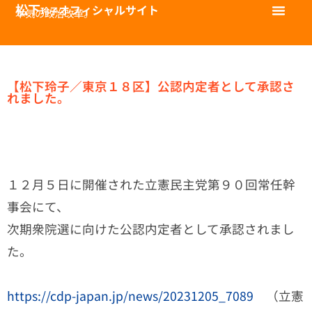
松下
オフィシャルサイト
玲子
本気の政治改革。
【松下玲子／東京１８区】公認内定者として承認さ
れました。
１２月５日に開催された立憲民主党第９０回常任幹
事会にて、
次期衆院選に向けた公認内定者として承認されまし
た。
https://cdp-japan.jp/news/20231205_7089
（立憲